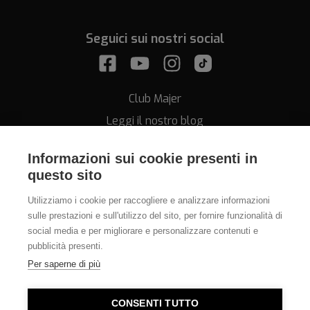
Seguici sui nostri social
Club Majer
Leggi il nostro blog
Informazioni sui cookie presenti in
questo sito
Utilizziamo i cookie per raccogliere e analizzare informazioni
sulle prestazioni e sull'utilizzo del sito, per fornire funzionalità di
Assistenza
social media e per migliorare e personalizzare contenuti e
pubblicità presenti.
011.812.28.78
Per saperne di più
info@orologeriamajer.it
CONSENTI TUTTO