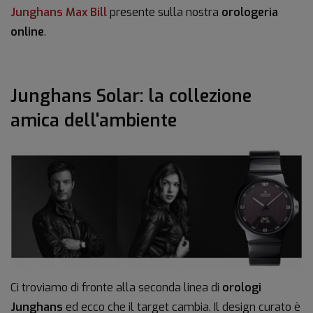
Junghans Max Bill
presente sulla nostra
orologeria
online
.
Junghans Solar: la collezione
amica dell'ambiente
Ci troviamo di fronte alla seconda linea di
orologi
Junghans
ed ecco che il target cambia. Il design curato è