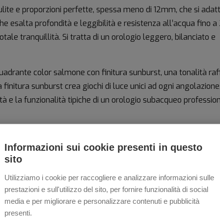
ulite e proporzioni perfette, spessa meno di 12mm, che si adat
 esalta profondità e leggibilità e resistenza all’acqua fino a
ale tranquillità. Si tratta di un orologio leggero, bilanciato e
quadrante color salmone con finitura sunburst, una tonalità raf
 finitura sunburst crea giochi di luce unici ad ogni angolazione
ità e la funzionalità tipiche di un orologio subacqueo professio
Informazioni sui cookie presenti in questo
a
sito
Utilizziamo i cookie per raccogliere e analizzare informazioni sulle
-1, un
prestazioni e sull'utilizzo del sito, per fornire funzionalità di social
media e per migliorare e personalizzare contenuti e pubblicità
iserva
presenti.
ora.