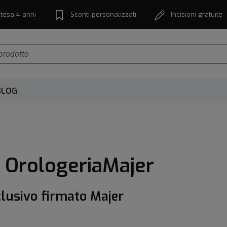
tesa 4 anni
Sconti personalizzati
Incisioni gratuite
BLOG
 OrologeriaMajer
sclusivo firmato Majer