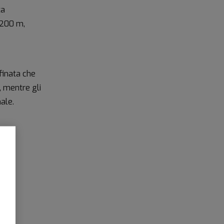
ta
 200 m,
finata che
, mentre gli
nale.