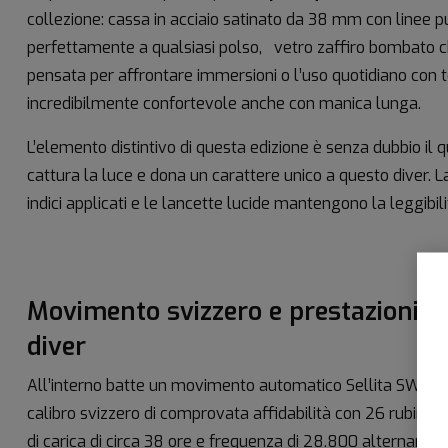
collezione: cassa in acciaio satinato da 38 mm con linee p
perfettamente a qualsiasi polso, vetro zaffiro bombato che
pensata per affrontare immersioni o l’uso quotidiano con tot
incredibilmente confortevole anche con manica lunga.
L’elemento distintivo di questa edizione è senza dubbio il 
cattura la luce e dona un carattere unico a questo diver. La
indici applicati e le lancette lucide mantengono la leggibil
Movimento svizzero e prestazioni d
diver
All’interno batte un movimento automatico Sellita SW200
calibro svizzero di comprovata affidabilità con 26 rubini, r
di carica di circa 38 ore e frequenza di 28.800 alternanze/