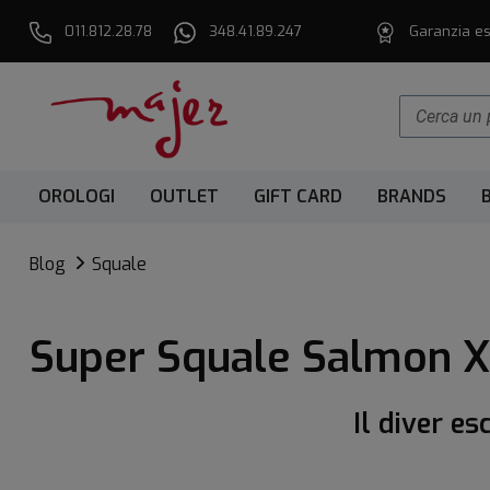
011.812.28.78
348.41.89.247
Garanzia es
OROLOGI
OUTLET
GIFT CARD
BRANDS
Blog
Squale
Super Squale Salmon X
Il diver e