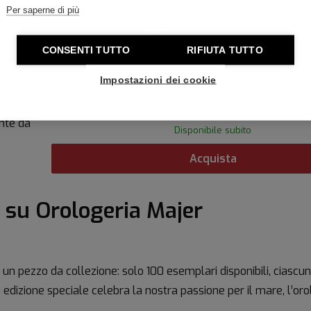
Per saperne di più
to per
CONSENTI TUTTO
RIFIUTA TUTTO
Impostazioni dei cookie
rende
SUPER SQUALE SALMON x MAJER Special E
nte da
Disponibile subito
Acquista
o su Orologeria Majer
 un pezzo da collezione: solo 100 esemplari disponibili, ciascu
izione speciale celebra la nostra passione per il mare, l’orol