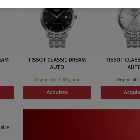
EAM
TISSOT CLASSIC DREAM
TISSOT CLAS
AUTO
AUT
Disponibile in 10 giorni
Disponibile
Acquista
Acquis
 alle