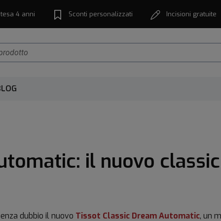
tesa 4 anni
Sconti personalizzati
Incisioni gratuite
BLOG
tomatic: il nuovo classic
 senza dubbio il nuovo
Tissot Classic Dream Automatic
, un 