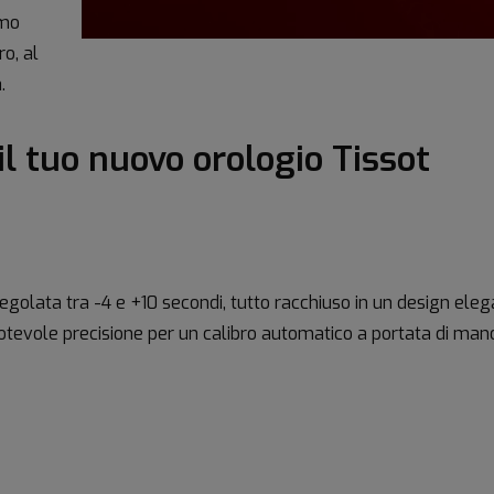
imo
o, al
.
l tuo nuovo orologio Tissot
egolata tra -4 e +10 secondi, tutto racchiuso in un design elega
evole precisione per un calibro automatico a portata di man