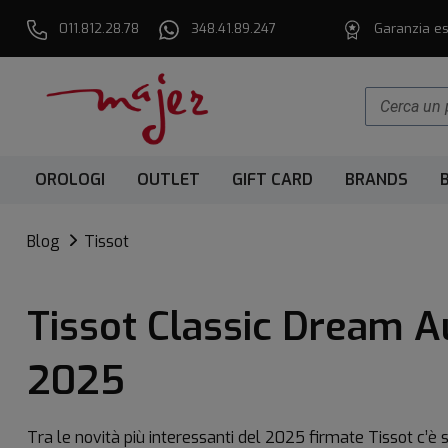
011.812.28.78
348.41.89.247
Garanzia es
OROLOGI
OUTLET
GIFT CARD
BRANDS
Blog
Tissot
Tissot Classic Dream Au
2025
Tra le novità più interessanti del 2025 firmate Tissot c’è