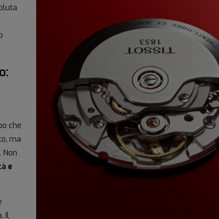
oluta
o
o:
po che
to, ma
. Non
tà e
e
 Il