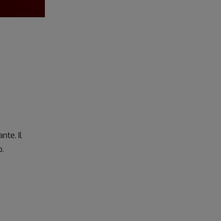
nte. Il
o.