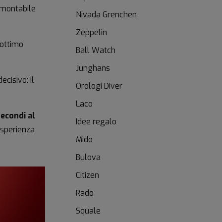
ramontabile
Nivada Grenchen
Zeppelin
 ottimo
Ball Watch
Junghans
cisivo: il
Orologi Diver
Laco
secondi al
Idee regalo
esperienza
Mido
Bulova
Citizen
Rado
Squale