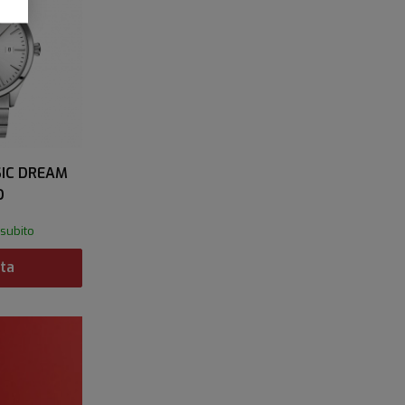
SIC DREAM
O
 subito
ta