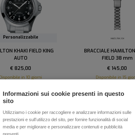
Personalizzabile
LTON KHAKI FIELD KING
BRACCIALE HAMILTON
AUTO
FIELD 38 mm
€ 825,00
€ 145,00
Disponibile in 10 giorni
Disponibile in 15 gior
Acquista
Acquista
Informazioni sui cookie presenti in questo
sito
Utilizziamo i cookie per raccogliere e analizzare informazioni sulle
prestazioni e sull'utilizzo del sito, per fornire funzionalità di social
media e per migliorare e personalizzare contenuti e pubblicità
presenti.