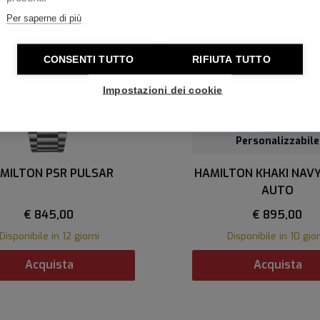
Per saperne di più
CONSENTI TUTTO
RIFIUTA TUTTO
Impostazioni dei cookie
Personalizzabile
MILTON PSR PULSAR
HAMILTON KHAKI NAV
AUTO
€ 845,00
€ 895,00
Disponibile in 12 giorni
Disponibile in 10 gior
Acquista
Acquista