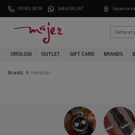
011.812.28.78
348.41.89.247
Garanzia es
OROLOGI
OUTLET
GIFT CARD
BRANDS
Brands
Hamilton