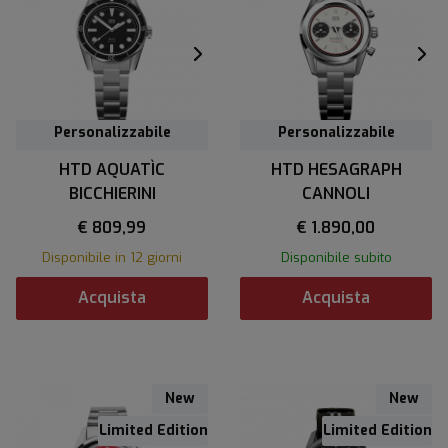
Personalizzabile
Personalizzabile
Personalizzabile
Personalizzabile
HTD AQUATÌC
HTD HESAGRAPH
BICCHIERINI
CANNOLI
€ 809,99
€ 1.890,00
Disponibile in 12 giorni
Disponibile subito
Acquista
Acquista
New
New
Limited Edition
Limited Edition