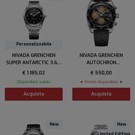
Personalizzabile
NIVADA GRENCHEN
NIVADA GRENCHEN
SUPER ANTARCTIC 3.6.9
AUTOCHRON
BLACK
MECAQUARTZ
€ 1.185,02
€ 550,00
Disponibile subito
★ Presto disponibile ★
Acquista
Acquista
New
New
Limited Edition