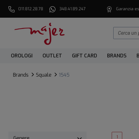
011.812.28.78
348.41.89.247
Garanzia es
OROLOGI
OUTLET
GIFT CARD
BRANDS
Brands
Squale
1545
1
Genere