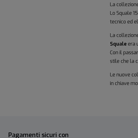
La collezion
Lo Squale 1
tecnico ed e
La collezione
Squale
era 
Con il passar
stile che la 
Le nuove coll
in chiave mod
Pagamenti sicuri con