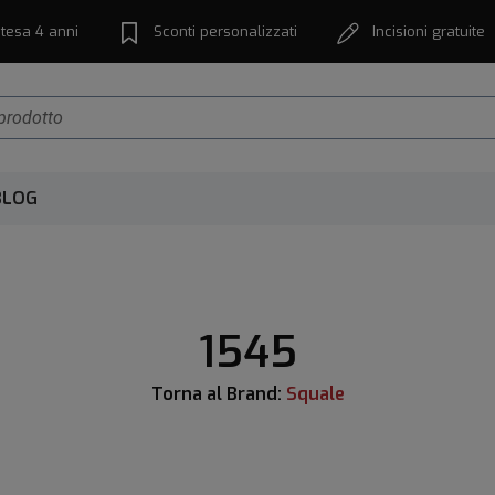
tesa 4 anni
Sconti personalizzati
Incisioni gratuite
BLOG
1545
Torna al Brand:
Squale