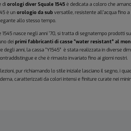
e di
orologi diver Squale 1545
è dedicata a coloro che amano g
545 è un
orologio da sub
versatile, resistente all'acqua fino 
legante allo stesso tempo.
 1545 nasce negli anni '70, si tratta di segnatempo prodotti su r
uno dei
primi fabbricanti di casse “water resistant” al mo
e degli anni, la cassa “Y1545” è stata realizzata in diverse dim
contraddistingue e che è rimasto invariato fino ai giorni nostri.
ezioni, pur richiamando lo stile iniziale lasciano il segno, i quadr
erna, caratterizzati da colori intensi e finiture curate nei mini