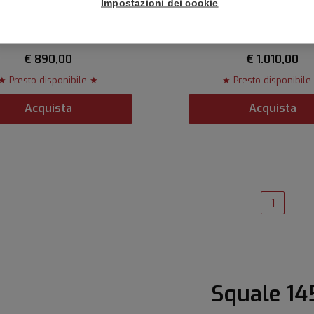
Impostazioni dei cookie
ALE 1545 Grey Rubber
SQUALE 1545 Grey Br
€ 890,00
€ 1.010,00
★ Presto disponibile ★
★ Presto disponibile
Acquista
Acquista
1
Squale 14