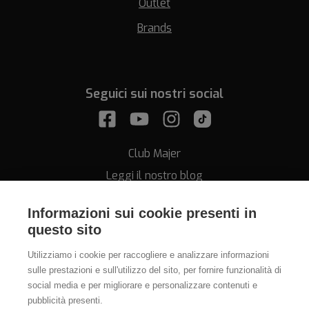
Outlet
Brands
Seguici sui nostri social
Club Majer
Leggi il nostro blog
Informazioni sui cookie presenti in
questo sito
Utilizziamo i cookie per raccogliere e analizzare informazioni
sulle prestazioni e sull'utilizzo del sito, per fornire funzionalità di
Assistenza
social media e per migliorare e personalizzare contenuti e
pubblicità presenti.