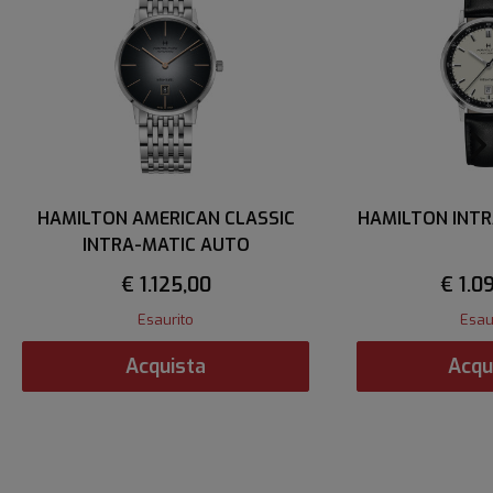
HAMILTON AMERICAN CLASSIC
HAMILTON INT
INTRA-MATIC AUTO
€ 1.125,00
€ 1.0
Esaurito
Esau
Acquista
Acqu