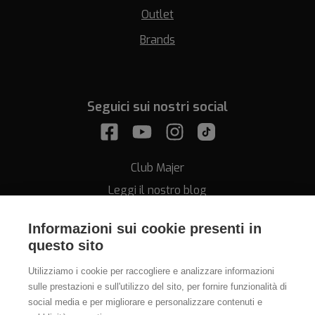
Outlet
Brands
Seguici sui nostri social
Club Majer
Leggi il nostro blog
Informazioni sui cookie presenti in
questo sito
Utilizziamo i cookie per raccogliere e analizzare informazioni
sulle prestazioni e sull'utilizzo del sito, per fornire funzionalità di
Assistenza
social media e per migliorare e personalizzare contenuti e