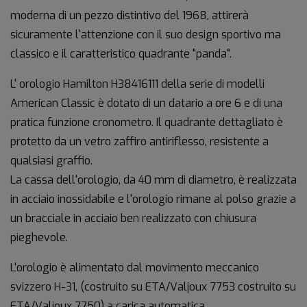
moderna di un pezzo distintivo del 1968, attirerà
sicuramente l'attenzione con il suo design sportivo ma
classico e il caratteristico quadrante "panda".
L' orologio Hamilton H38416111 della serie di modelli
American Classic è dotato di un datario a ore 6 e di una
pratica funzione cronometro. Il quadrante dettagliato è
protetto da un vetro zaffiro antiriflesso, resistente a
qualsiasi graffio.
La cassa dell'orologio, da 40 mm di diametro, è realizzata
in acciaio inossidabile e l'orologio rimane al polso grazie a
un bracciale in acciaio ben realizzato con chiusura
pieghevole.
L'orologio è alimentato dal movimento meccanico
svizzero H-31, (costruito su ETA/Valjoux 7753 costruito su
ETA/Valjoux 7750) a carica automatica.