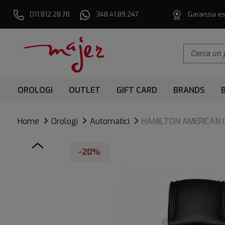
011.812.28.78
348.41.89.247
Garanzia es
OROLOGI
OUTLET
GIFT CARD
BRANDS
Home
Orologi
Automatici
HAMILTON AMERICAN 
-20%