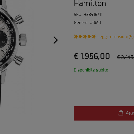
Hamilton
SKU: H38416711
Genere: UOMO
Leggi recensioni (5)
€ 1.956,00
€ 2.445
Disponibile subito
Agg