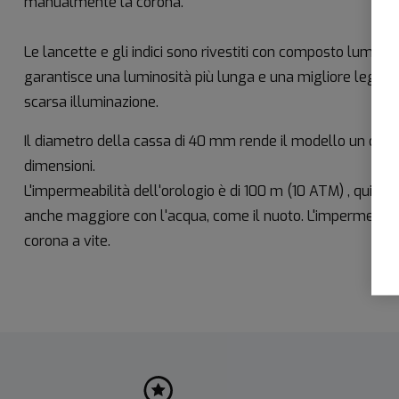
manualmente la corona.
Le lancette e gli indici sono rivestiti con composto lumin
garantisce una luminosità più lunga e una migliore leggibil
scarsa illuminazione.
Il diametro della cassa di 40 mm rende il modello un oro
dimensioni.
L'impermeabilità dell'orologio è di 100 m (10 ATM) , quind
anche maggiore con l'acqua, come il nuoto. L'impermeabil
corona a vite.