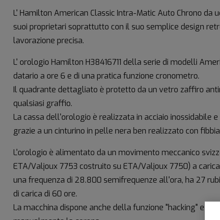
L' Hamilton American Classic Intra-Matic Auto Chrono da 
suoi proprietari soprattutto con il suo semplice design retr
lavorazione precisa.
L' orologio Hamilton H38416711 della serie di modelli Ameri
datario a ore 6 e di una pratica funzione cronometro.
Il quadrante dettagliato è protetto da un vetro zaffiro anti
qualsiasi graffio.
La cassa dell'orologio è realizzata in acciaio inossidabile 
grazie a un cinturino in pelle nera ben realizzato con fibbi
L'orologio è alimentato da un movimento meccanico svizze
ETA/Valjoux 7753 costruito su ETA/Valjoux 7750) a caric
una frequenza di 28.800 semifrequenze all'ora, ha 27 rubin
di carica di 60 ore.
La macchina dispone anche della funzione "hacking" e della 