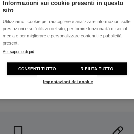
Informazioni sui cookie presenti in questo
sito
escente Superluminova , che
Utilizziamo i cookie per raccogliere e analizzare informazioni sulle
ità anche in condizioni di
prestazioni e sull'utilizzo del sito, per fornire funzionalità di social
media e per migliorare e personalizzare contenuti e pubblicità
presenti.
logio da uomo di medie
Per saperne di più
i può sopportare un contatto
CONSENTI TUTTO
RIFIUTA TUTTO
ità è supportata da una
Impostazioni dei cookie