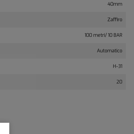
40mm
Zaffiro
100 metri/ 10 BAR
Automatico
H-31
20