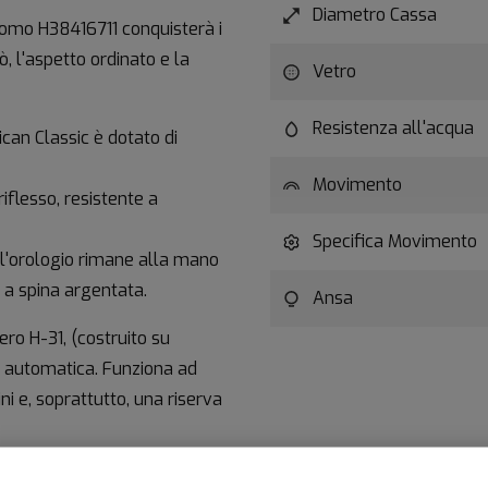
Diametro Cassa
uomo H38416711 conquisterà i
ò, l'aspetto ordinato e la
Vetro
Resistenza all'acqua
can Classic è dotato di
Movimento
riflesso, resistente a
Specifica Movimento
e l'orologio rimane alla mano
a a spina argentata.
Ansa
ro H-31, (costruito su
a automatica. Funziona ad
i e, soprattutto, una riserva
possibilità di caricare