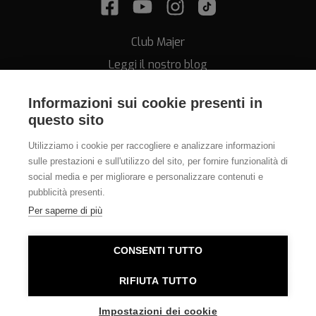
Club Majer
Leggi il nostro blog
Informazioni sui cookie presenti in
questo sito
Utilizziamo i cookie per raccogliere e analizzare informazioni
sulle prestazioni e sull'utilizzo del sito, per fornire funzionalità di
Assistenza
social media e per migliorare e personalizzare contenuti e
pubblicità presenti.
011.812.28.78
Per saperne di più
info@orologeriamajer.it
CONSENTI TUTTO
RIFIUTA TUTTO
Orologeria Majer di Alessi Speranza & C. s.n.c. - P.IVA
06380010014 - REA TO-781562 - E-commerce Torino
Impostazioni dei cookie