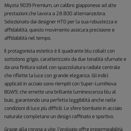
Miyota
9039
Premium
,
un
calibro
giapponese
ad
alte
prestazioni
che
lavora
a
28.800
alternanze/
ora
.
Selezionato
dai
designer
HTD
per
la
sua
robustezza
e
affidabilità,
questo
movimento
assicura
precisione
e
affidabilità
nel
tempo.
Il
protagonista
estetico
è
il
quadrante
blu
cobalt
con
sottotono
grigio
,
caratterizzato
da
due
tonalità
sfumate
e
da
una
finitura
soleil
con
spazzolatura
radiale
centrale
che
riflette
la
luce
con
grande
eleganza.
Gli
indici
applicati
in
acciaio
sono
riempiti
con
Super-
LumiNova
BGW9
,
che
emette
una
brillante
luminescenza
blu
al
buio,
garantendo
una
perfetta
leggibilità
anche
nelle
condizioni
di
luce
più
difficili.
Le
sfere
bombate
in
acciaio
naturale
completano
un
design
raffinato
e
sportivo.
Grazie
alla
corona
a
vite
,
l’orologio
offre
impermeabilità