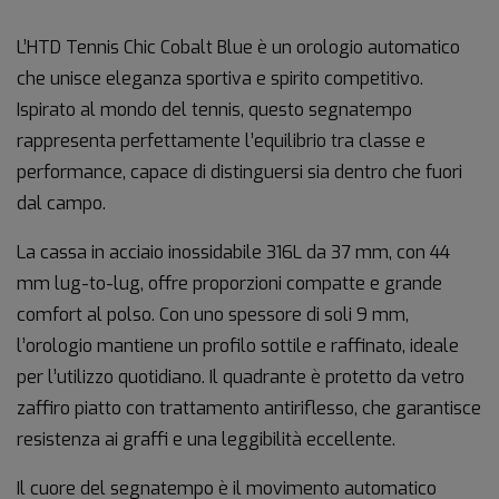
L’
HTD
Tennis
Chic
Cobalt
Blue
è
un
orologio
automatico
che
unisce
eleganza
sportiva
e
spirito
competitivo.
Ispirato
al
mondo
del
tennis,
questo
segnatempo
rappresenta
perfettamente
l’equilibrio
tra
classe
e
performance,
capace
di
distinguersi
sia
dentro
che
fuori
dal
campo.
La
cassa
in
acciaio
inossidabile
316L
da
37
mm
,
con
44
mm
lug-
to-
lug
,
offre
proporzioni
compatte
e
grande
comfort
al
polso.
Con
uno
spessore
di
soli
9
mm
,
l’orologio
mantiene
un
profilo
sottile
e
raffinato,
ideale
per
l’utilizzo
quotidiano.
Il
quadrante
è
protetto
da
vetro
zaffiro
piatto
con
trattamento
antiriflesso
,
che
garantisce
resistenza
ai
graffi
e
una
leggibilità
eccellente.
Il
cuore
del
segnatempo
è
il
movimento
automatico