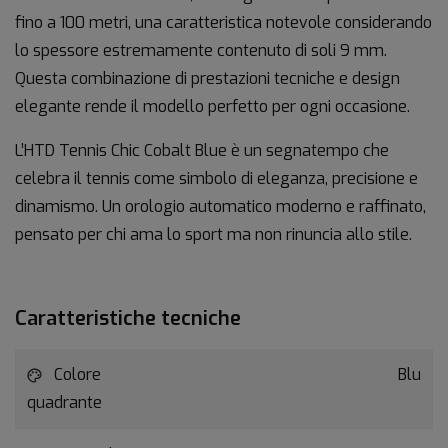
fino
a
100
metri
,
una
caratteristica
notevole
considerando
lo
spessore
estremamente
contenuto
di
soli
9
mm.
Questa
combinazione
di
prestazioni
tecniche
e
design
elegante
rende
il
modello
perfetto
per
ogni
occasione.
L’
HTD
Tennis
Chic
Cobalt
Blue
è
un
segnatempo
che
celebra
il
tennis
come
simbolo
di
eleganza,
precisione
e
dinamismo.
Un
orologio
automatico
moderno
e
raffinato,
pensato
per
chi
ama
lo
sport
ma
non
rinuncia
allo
stile.
Caratteristiche tecniche
Colore
Blu
quadrante