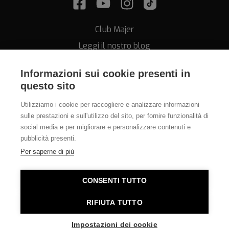
Club Majer
Leggi il nostro blog
Informazioni sui cookie presenti in
questo sito
Utilizziamo i cookie per raccogliere e analizzare informazioni
sulle prestazioni e sull'utilizzo del sito, per fornire funzionalità di
Assistenza
social media e per migliorare e personalizzare contenuti e
pubblicità presenti.
011.812.28.78
Per saperne di più
info@orologeriamajer.it
CONSENTI TUTTO
Orologeria Majer di Alessi Speranza & C. s.n.c. - P.IVA
RIFIUTA TUTTO
06380010014 - REA TO-781562 - E-commerce Torino
Impostazioni dei cookie