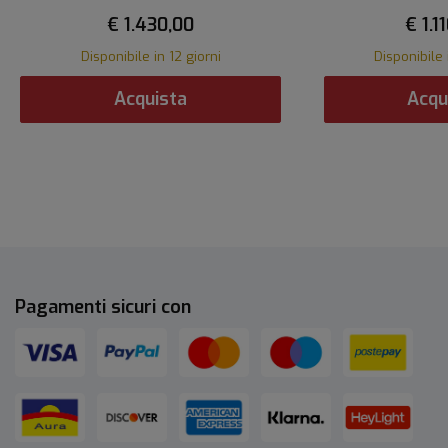
€ 1.430,00
€ 1.1
Disponibile in 12 giorni
Disponibile 
Acquista
Acqu
Pagamenti sicuri con