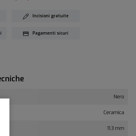
Incisioni gratuite
i
Pagamenti sicuri
ecniche
Nero
Ceramica
11.3 mm