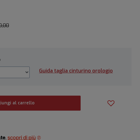
0,00
o
Guida taglia cinturino orologio
iungi al carrello
ate
,
scopri di più