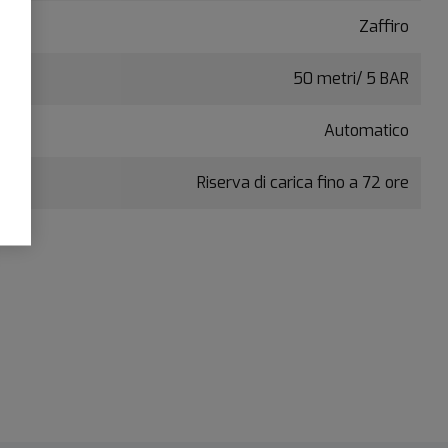
Zaffiro
50 metri/ 5 BAR
Automatico
Riserva di carica fino a 72 ore