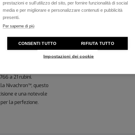
o inossidabile lucido, il
prestazioni e sull'utilizzo del sito, per fornire funzionalità di social
Vetro
 in acciaio inossidabile
media e per migliorare e personalizzare contenuti e pubblicità
presenti.
Resistenza all'acqua
 laccato nero che rivela un
Per saperne di più
te e gli indici applicati color
Movimento
nco che crea un raffinato
CONSENTI TUTTO
RIFIUTA TUTTO
Specifica Movimento
Impostazioni dei cookie
ile, accompagnata da una
uo cuore pulsante, esaltato
766 a 21 rubini.
lla Nivachron™, questo
ecisione e una notevole
 per la perfezione.