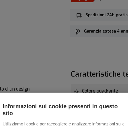
Spedizioni 24h gratis
Garanzia estesa 4 ann
Caratteristiche t
lo di un design
Colore quadrante
tivo è il vetro zaffiro
i, che si estende in maniera
Informazioni sui cookie presenti in questo
Materiale Cassa
sito
rma liscia e continua che
Spessore Cassa
coesa. Realizzato con maglie
Utilizziamo i cookie per raccogliere e analizzare informazioni sulle