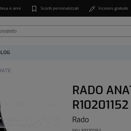
tesa 4 anni
Sconti personalizzati
Incisioni gratuite
BLOG
ATIC
RADO ANA
R10201152
Rado
SKU: R10201152