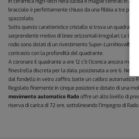
in ceramica high-tech nera lucida e maglie centrali in acciai
bracciale è perfettamente chiuso da una fibbia a tre pieghe
spazzolato.
Sotto questo caratteristico cristallo si trova un quadrante
sorprendente motivo di linee orizzontali irregolari. Le lancet
rodio sono dotati di un rivestimento Super-LumiNova® bia
contrasto con la profondità del quadrante.
A coronare il quadrante a ore 12 c’è l’iconica ancora mob
finestrella discreta per la data, posizionata a ore 6. Nel s
dal fondello in vetro zaffiro, batte un calibro automatico R
Regolato finemente in cinque posizioni e dotato di una mo
movimento automatico Rado
offre un alto livello di pr
riserva di carica di 72 ore, sottolineando l’impegno di Rado