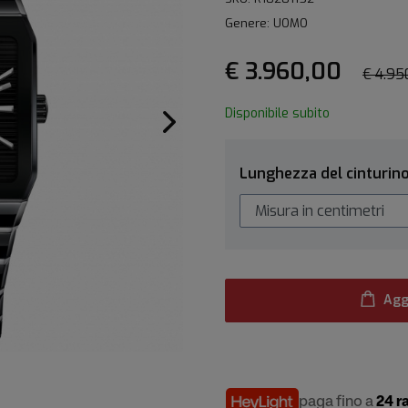
Genere: UOMO
€ 3.960,00
€ 4.95
Disponibile subito
Lunghezza del cinturin
Agg
paga fino a
24 r