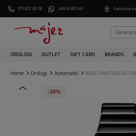
011.812.28.78
348.41.89.247
Garanzia es
OROLOGI
OUTLET
GIFT CARD
BRANDS
Home
Orologi
Automatici
RADO ANATOM AUTOM
-20%