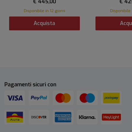
€ 445,00
€ 42
Disponibile in 12 giorni
Disponibile 
Acquista
Acqu
Pagamenti sicuri con