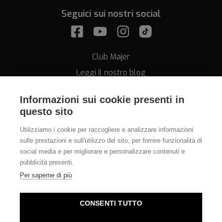
Seguici sui nostri social
Club Majer
Leggi il nostro blog
Informazioni sui cookie presenti in
questo sito
Utilizziamo i cookie per raccogliere e analizzare informazioni
sulle prestazioni e sull'utilizzo del sito, per fornire funzionalità di
Assistenza
social media e per migliorare e personalizzare contenuti e
pubblicità presenti.
011.812.28.78
Per saperne di più
info@orologeriamajer.it
CONSENTI TUTTO