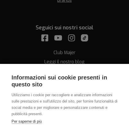
Brands
Seguici sui nostri social
Club Majer
Leggi il nostro blog
Informazioni sui cookie presenti in
questo sito
Utilizziamo i cookie per raccogliere e analizzare informazioni
sulle prestazioni e sull'utilizzo del sito, per fornire funzionalità di
Assistenza
social media e per migliorare e personalizzare contenuti e
pubblicità presenti.
011.812.28.78
Per saperne di più