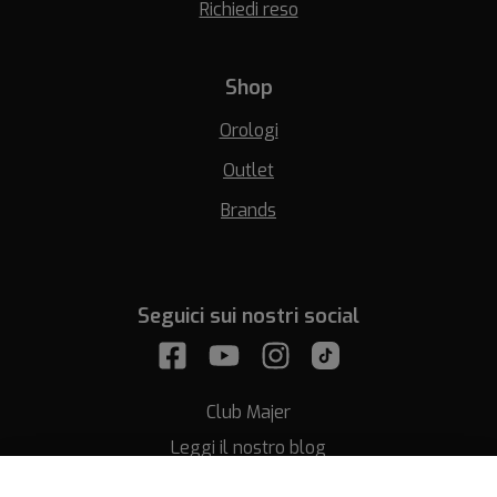
Richiedi reso
Shop
Orologi
Outlet
Brands
Seguici sui nostri social
Club Majer
Leggi il nostro blog