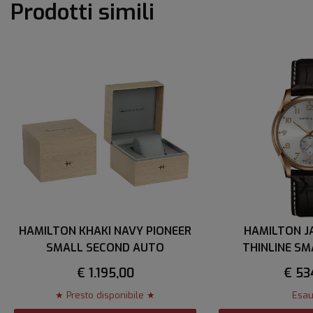
Prodotti simili
HAMILTON KHAKI NAVY PIONEER
HAMILTON 
SMALL SECOND AUTO
THINLINE S
QUA
€ 1.195,00
€ 53
★ Presto disponibile ★
Esau