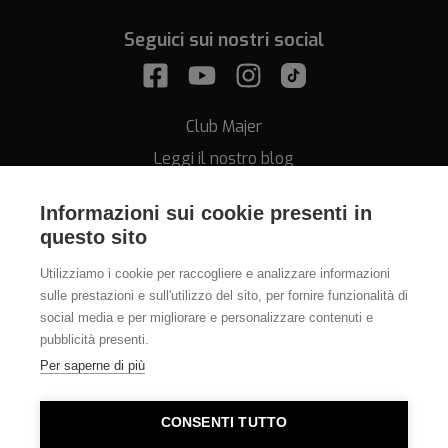
Seguici sui nostri social
Club Majer
Leggi il nostro blog
Informazioni sui cookie presenti in
questo sito
Utilizziamo i cookie per raccogliere e analizzare informazioni
sulle prestazioni e sull'utilizzo del sito, per fornire funzionalità di
Assistenza
social media e per migliorare e personalizzare contenuti e
pubblicità presenti.
011.812.28.78
Per saperne di più
info@orologeriamajer.it
CONSENTI TUTTO