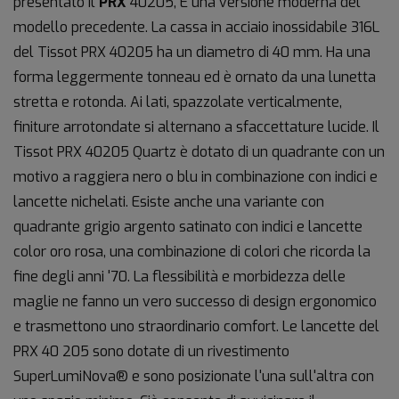
presentato il
PRX
40205, È una versione moderna del
modello precedente. La cassa in acciaio inossidabile 316L
del Tissot PRX 40205 ha un diametro di 40 mm. Ha una
forma leggermente tonneau ed è ornato da una lunetta
stretta e rotonda. Ai lati, spazzolate verticalmente,
finiture arrotondate si alternano a sfaccettature lucide. Il
Tissot PRX 40205 Quartz è dotato di un quadrante con un
motivo a raggiera nero o blu in combinazione con indici e
lancette nichelati. Esiste anche una variante con
quadrante grigio argento satinato con indici e lancette
color oro rosa, una combinazione di colori che ricorda la
fine degli anni '70. La flessibilità e morbidezza delle
maglie ne fanno un vero successo di design ergonomico
e trasmettono uno straordinario comfort. Le lancette del
PRX 40 205 sono dotate di un rivestimento
SuperLumiNova® e sono posizionate l'una sull'altra con