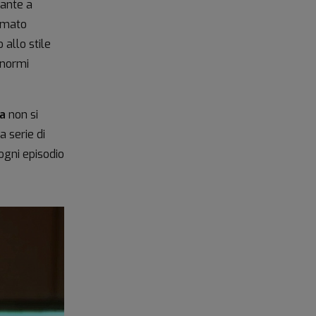
rante a
ermato
 allo stile
enormi
a
non si
a serie di
ogni episodio