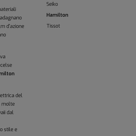
Seiko
ateriali
Hamilton
guadagnano
Tissot
ilm d'azione
nno
iva
scelse
milton
ettrica del
n molte
aii dal
o stile e