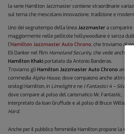
la serie Hamilton Jazzmaster contiene straordinarie variaz
sul tema che mescolano innovazione, tradizione e moderni
Uno dei segnatempo della linea
Jazzmaster
a comparire
maggiormente nelle pellicole hollywoodiane è senza dub
l'
Hamilton Jazzmaster Auto Chrono
, che troviamo al po
Eli Danker nel film
Homeland Security
, che vede anche un
Hamilton Khaki
portatato da Antonio Banderas.
Troviamo gli
Hamilton Jazzmaster Auto Chrono
anche 
commedia
Alpha House
, dove compaiono anche altri due
orologi Hamilton, in
Limelight
e ne
I Fantastici 4 – Silver 
dove compare al polso del carismatico Mr. Fantastic,
interpretato da Ioan Gruffude e al polso di Bruce Willis in
D
Hard
.
Anche per il pubblico femminile Hamilton propone la sua c