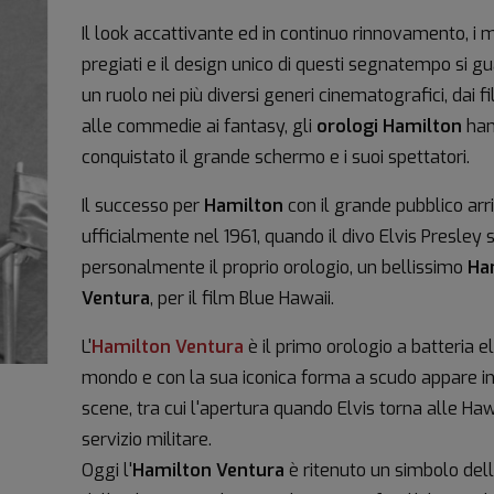
Il look accattivante ed in continuo rinnovamento, i m
pregiati e il design unico di questi segnatempo si 
un ruolo nei più diversi generi cinematografici, dai f
alle commedie ai fantasy, gli
orologi Hamilton
ha
conquistato il grande schermo e i suoi spettatori.
Il successo per
Hamilton
con il grande pubblico arr
ufficialmente nel 1961, quando il divo Elvis Presley 
personalmente il proprio orologio, un bellissimo
Ha
Ventura
, per il film Blue Hawaii.
L'
Hamilton Ventura
è il primo orologio a batteria el
mondo e con la sua iconica forma a scudo appare i
scene, tra cui l'apertura quando Elvis torna alle Haw
servizio militare.
Oggi l'
Hamilton Ventura
è ritenuto un simbolo dell