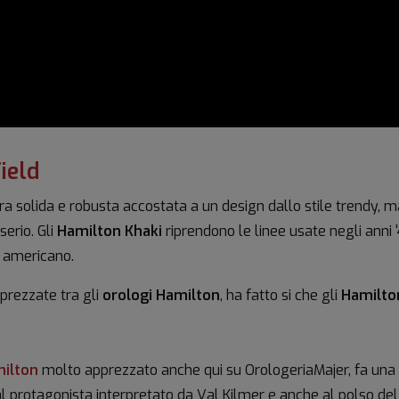
ield
ura solida e robusta accostata a un design dallo stile trendy, 
erio. Gli
Hamilton Khaki
riprendono le linee usate negli anni 
to americano.
apprezzate tra gli
orologi Hamilton
, ha fatto si che gli
Hamilto
milton
molto apprezzato anche qui su OrologeriaMajer, fa una
al protagonista interpretato da Val Kilmer e anche al polso de