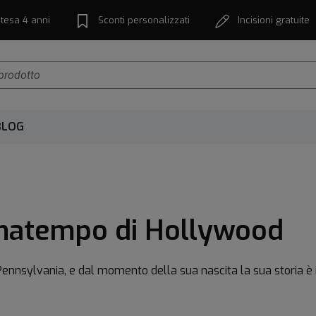
tesa 4 anni
Sconti personalizzati
Incisioni gratuite
BLOG
egnatempo di Hollywood
ennsylvania, e dal momento della sua nascita la sua storia è 