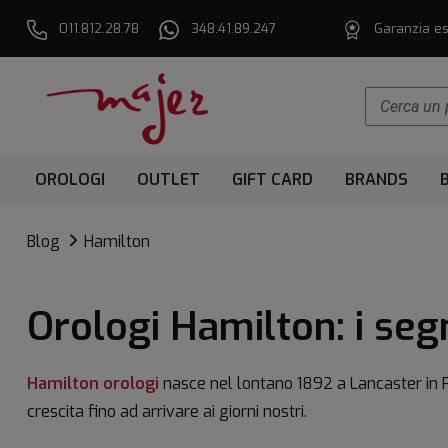
011.812.28.78
348.41.89.247
Garanzia es
OROLOGI
OUTLET
GIFT CARD
BRANDS
Blog
Hamilton
Orologi Hamilton: i s
Hamilton orologi
nasce nel lontano 1892 a Lancaster in P
crescita fino ad arrivare ai giorni nostri.