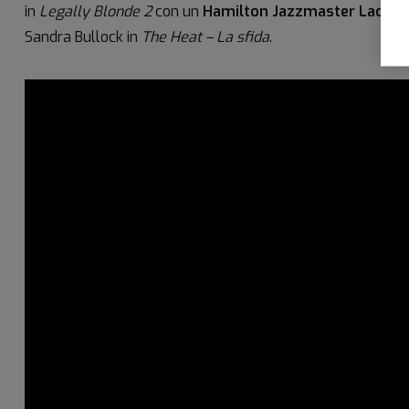
in
Legally Blonde 2
con un
Hamilton Jazzmaster Lady
, 
Sandra Bullock in
The Heat – La sfida
.