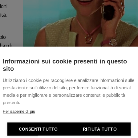
ioni
tà.
bio
lso di
Informazioni sui cookie presenti in questo
sito
nella
Utilizziamo i cookie per raccogliere e analizzare informazioni sulle
prestazioni e sull'utilizzo del sito, per fornire funzionalità di social
Surfer
,
media e per migliorare e personalizzare contenuti e pubblicità
presenti.
ie
Per saperne di più
CONSENTI TUTTO
RIFIUTA TUTTO
ollezione di
orologi Jazzmaster
al polso della bella Reese 