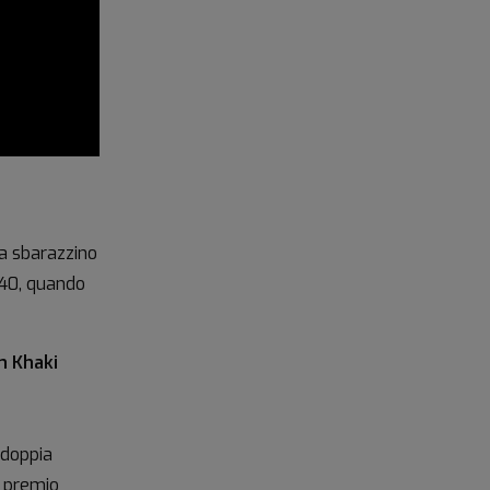
ma sbarazzino
'40, quando
n Khaki
 doppia
l premio