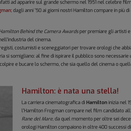
 infatti ad apparire sul grande schermo nel 1951 nel celebre fil
ogman
; dagli anni '50 ai giorni nostri Hamilton compare in più di
Hamilton Behind the Camera Awards
per premiare gli artisti e
ell’industria del cinema.
registi, costumisti e sceneggiatori per trovare orologi che abb
a si somigliano: al fine di ispirare il pubblico sono necessarie
 colpire e bucare lo schermo, che sia quello del cinema o quell
Hamilton: è nata una stella!
La carriera cinematografica di
Hamilton
inizia nel 
l'Hamilton Frogman compare nel film candidato al
Rane del Mare
, da quel momento per oltre sei decen
orologi Hamilton compaiono in oltre 400 successi d