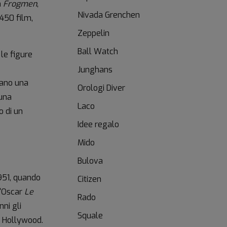
m
Frogmen
,
Nivada Grenchen
 450 film,
Zeppelin
Ball Watch
 le figure
Junghans
iano una
Orologi Diver
 una
Laco
o di un
Idee regalo
Mido
Bulova
1951, quando
Citizen
l'Oscar
Le
Rado
ni gli
Squale
i Hollywood.