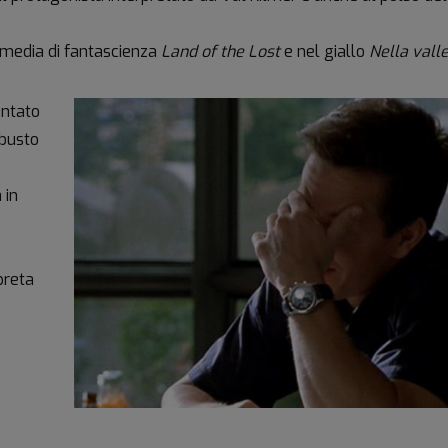
media di fantascienza
Land of the Lost
e nel giallo
Nella valle
entato
obusto
 in
preta