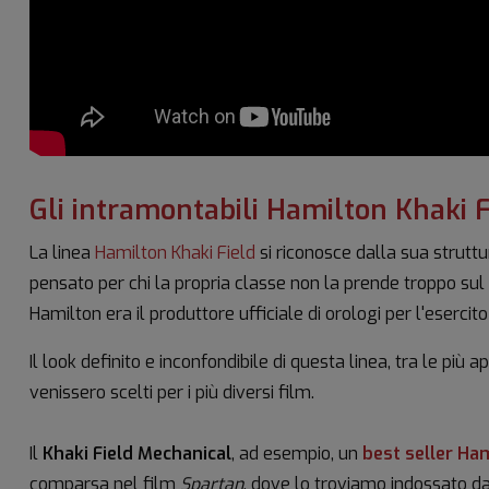
Gli intramontabili Hamilton Khaki F
La linea
Hamilton Khaki Field
si riconosce dalla sua strutt
pensato per chi la propria classe non la prende troppo sul s
Hamilton era il produttore ufficiale di orologi per l'eserci
Il look definito e inconfondibile di questa linea, tra le più 
venissero scelti per i più diversi film.
Il
Khaki Field Mechanical
, ad esempio, un
best seller Ha
comparsa nel film
Spartan
, dove lo troviamo indossato d