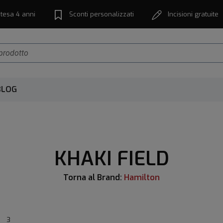
tesa 4 anni
Sconti personalizzati
Incisioni gratuite
BLOG
KHAKI FIELD
Torna al Brand:
Hamilton
3