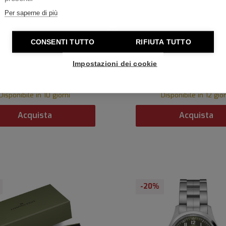
Per saperne di più
Personalizzabile
Personalizzabile
CONSENTI TUTTO
RIFIUTA TUTTO
TON KHAKI FIELD 38 MM
HAMILTON KHAKI FIEL
DAY-DATE AUTO 
Impostazioni dei cookie
€ 660,00
€ 825,00
€ 660,00
€ 825,
Disponibile in 10 giorni
Disponibile in 12 gior
Acquista
Acquista
-20%