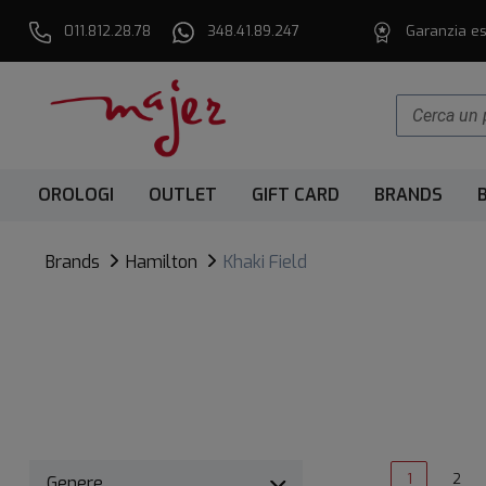
011.812.28.78
348.41.89.247
Garanzia es
OROLOGI
OUTLET
GIFT CARD
BRANDS
Brands
Hamilton
Khaki Field
1
2
Genere