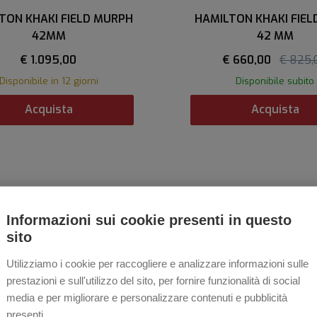
TON KHAKI FIELD MURPH
HAMILTON KHAKI FIEL
42MM
42 MM
€ 1.095,00
€ 660,00
€ 825,
Disponibile in 12 giorni
Disponibile subito
Acquista
Acquista
-20%
Informazioni sui cookie presenti in questo
sito
Utilizziamo i cookie per raccogliere e analizzare informazioni sulle
prestazioni e sull'utilizzo del sito, per fornire funzionalità di social
media e per migliorare e personalizzare contenuti e pubblicità
presenti.