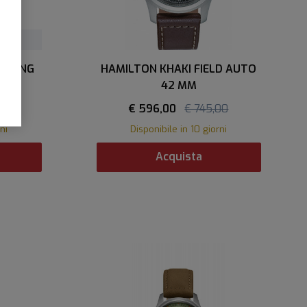
D KING
HAMILTON KHAKI FIELD AUTO
40mm
42 MM
00
€ 596,00
€ 745,00
ni
Disponibile in 10 giorni
Acquista