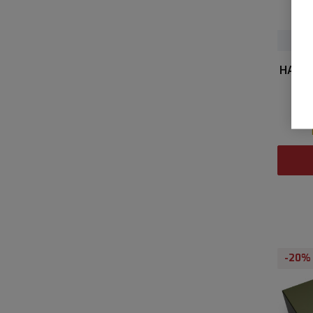
HAMIL
-20%