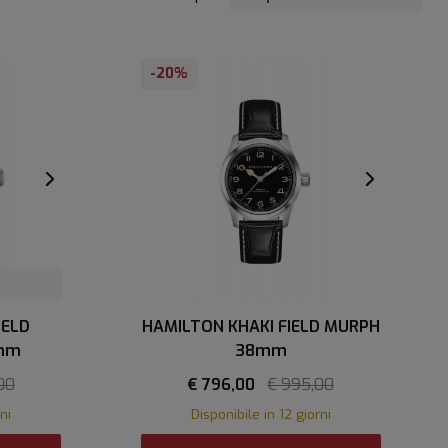
-20%
IELD
HAMILTON KHAKI FIELD MURPH
 mm
38mm
00
€ 796,00
€ 995,00
ni
Disponibile in 12 giorni