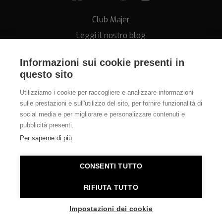
Club Majer
Leggi il nostro blog
Informazioni sui cookie presenti in
questo sito
Utilizziamo i cookie per raccogliere e analizzare informazioni
sulle prestazioni e sull'utilizzo del sito, per fornire funzionalità di
Assistenza
social media e per migliorare e personalizzare contenuti e
pubblicità presenti.
011.812.28.78
Per saperne di più
info@orologeriamajer.it
CONSENTI TUTTO
RIFIUTA TUTTO
Orologeria Majer di Alessi Speranza & C. s.n.c. - P.IVA
06380010014 - REA TO-781562 - E-commerce Torino
Impostazioni dei cookie
sviluppato da
Mantanera.it