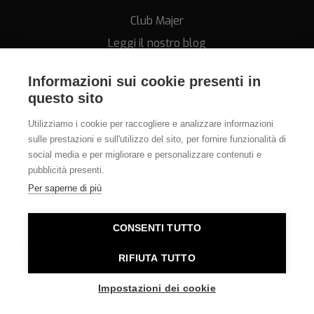
Club Majer
Leggi il nostro blog
Informazioni sui cookie presenti in
questo sito
Utilizziamo i cookie per raccogliere e analizzare informazioni
sulle prestazioni e sull'utilizzo del sito, per fornire funzionalità di
Assistenza
social media e per migliorare e personalizzare contenuti e
pubblicità presenti.
011.812.28.78
Per saperne di più
info@orologeriamajer.it
CONSENTI TUTTO
RIFIUTA TUTTO
Orologeria Majer di Alessi Speranza & C. s.n.c. - P.IVA
06380010014 - REA TO-781562 - E-commerce Torino
Impostazioni dei cookie
sviluppato da
Mantanera.it