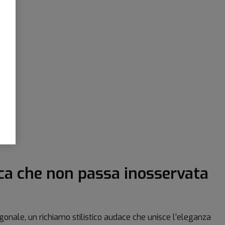
ca che non passa inosservata
agonale, un richiamo stilistico audace che unisce l’eleganza