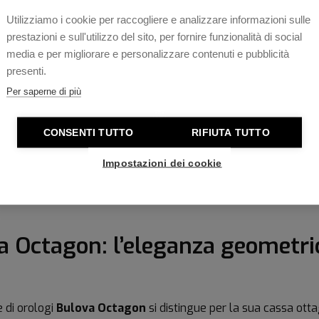
€ 239,20
€ 299,00
Utilizziamo i cookie per raccogliere e analizzare informazioni sulle
Disponibile subito
prestazioni e sull'utilizzo del sito, per fornire funzionalità di social
media e per migliorare e personalizzare contenuti e pubblicità
Acquista
presenti.
Per saperne di più
CONSENTI TUTTO
RIFIUTA TUTTO
1
Impostazioni dei cookie
a Octagon: l’eleganza geometri
e di orologi
Bulova Octagon
si distingue per la sua cassa ott