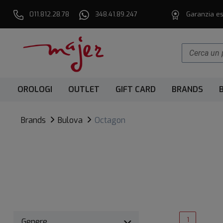
011.812.28.78
348.41.89.247
Garanzia es
OROLOGI
OUTLET
GIFT CARD
BRANDS
Brands
Bulova
Octagon
1
Genere