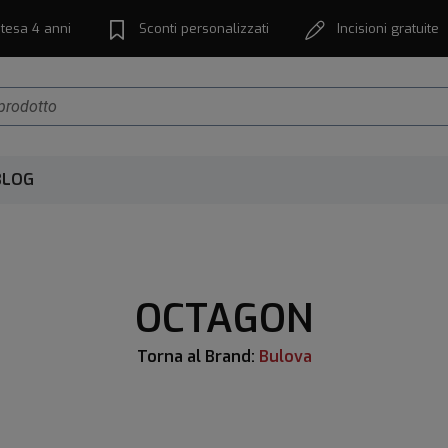
tesa 4 anni
Sconti personalizzati
Incisioni gratuite
BLOG
OCTAGON
Torna al Brand:
Bulova