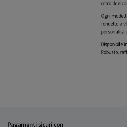
retrò degli 
Ogni modello
fondello a v
personalità, 
Disponibile in
Robusto, raff
Pagamenti sicuri con