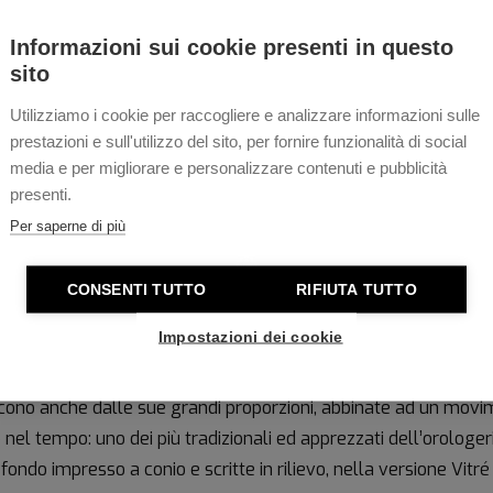
Acquista
Acquista
Informazioni sui cookie presenti in questo
sito
Utilizziamo i cookie per raccogliere e analizzare informazioni sulle
prestazioni e sull'utilizzo del sito, per fornire funzionalità di social
1
media e per migliorare e personalizzare contenuti e pubblicità
presenti.
Per saperne di più
Eberhard & Co. Tr
CONSENTI TUTTO
RIFIUTA TUTTO
Impostazioni dei cookie
lezione di Eberhard & Co.
Traversetolo
in poche parole? Accur
cono anche dalle sue grandi proporzioni, abbinate ad un movi
 nel tempo: uno dei più tradizionali ed apprezzati dell’orologer
 fondo impresso a conio e scritte in rilievo, nella versione Vit