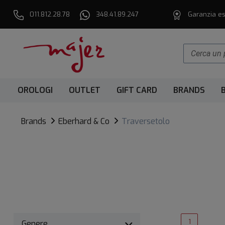
011.812.28.78
348.41.89.247
Garanzia es
OROLOGI
OUTLET
GIFT CARD
BRANDS
Brands
Eberhard & Co
Traversetolo
1
Genere