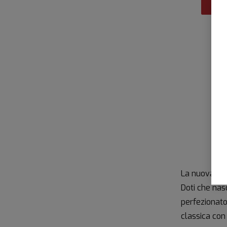
La nuova col
Doti che nas
perfezionato
classica con