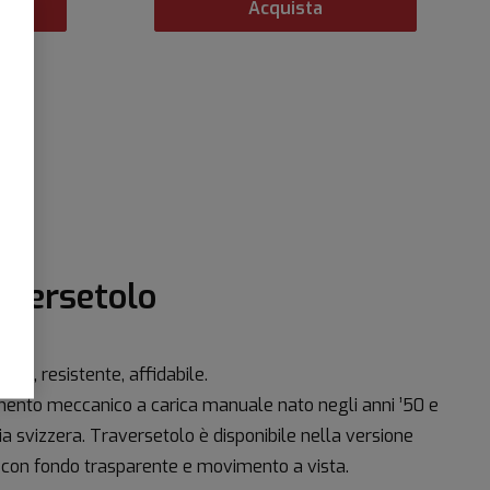
Acquista
aversetolo
ata, resistente, affidabile.
mento meccanico a carica manuale nato negli anni ’50 e
ia svizzera. Traversetolo è disponibile nella versione
ré con fondo trasparente e movimento a vista.