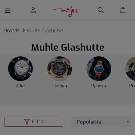
Brands
Muhle Glashutte
Muhle Glashutte
29er
Lunova
Panova
Pr
Filtra