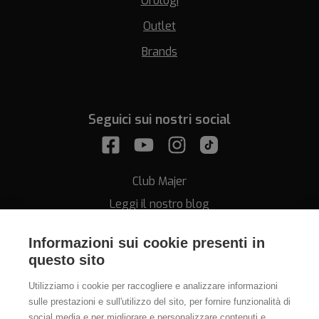
Orologi
Outlet
Brands
Seguici sui nostri social
Club Majer
Leggi il nostro blog
Informazioni sui cookie presenti in
questo sito
Utilizziamo i cookie per raccogliere e analizzare informazioni
sulle prestazioni e sull'utilizzo del sito, per fornire funzionalità di
Assistenza
social media e per migliorare e personalizzare contenuti e