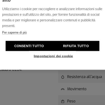
Utilizziamo i cookie per raccogliere e analizzare informazioni sulle
Caratteristiche t
prestazioni e sull'utilizzo del sito, per fornire funzionalità di social
Collezione Promaster Diver
media e per migliorare e personalizzare contenuti e pubblicità
presenti.
Questo orologio realizzato
Colore quadrante
 mt presenta una cassa, da
Per saperne di più
uadrante, di colore nero, con
Materiale Cassa
minerale.
CONSENTI TUTTO
RIFIUTA TUTTO
Diametro Cassa
vite per una perfetta tenuta
Impostazioni dei cookie
Vetro
calibro 8204.
Resistenza all'acqua
Movimento
Peso