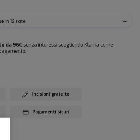
te da 96€
senza interessi scegliendo Klarna come
 pagamento.
Incisioni gratuite
Pagamenti sicuri