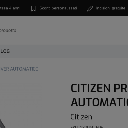
tesa 4 anni
Sconti personalizzati
Incisioni gratuite
BLOG
DIVER AUTOMATICO
CITIZEN P
AUTOMATI
Citizen
SKU: NY0040-50E