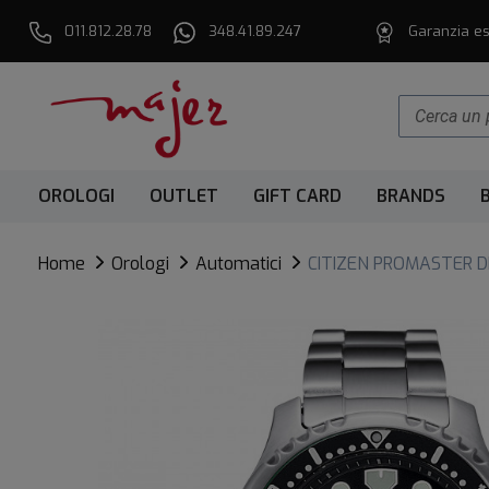
011.812.28.78
348.41.89.247
Garanzia es
OROLOGI
OUTLET
GIFT CARD
BRANDS
Home
Orologi
Automatici
CITIZEN PROMASTER 