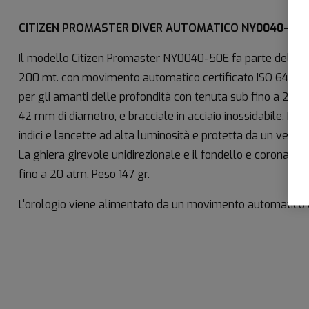
CITIZEN PROMASTER DIVER AUTOMATICO
NY0040-50E
Il modello Citizen Promaster NY0040-50E fa parte della 
200 mt. con movimento automatico certificato ISO 6425. 
per gli amanti delle profondità con tenuta sub fino a 200
42 mm di diametro, e bracciale in acciaio inossidabile. Il q
indici e lancette ad alta luminosità e protetta da un vetro 
La ghiera girevole unidirezionale e il fondello e corona a 
fino a 20 atm. Peso 147 gr.
L'orologio viene alimentato da un movimento automatico 