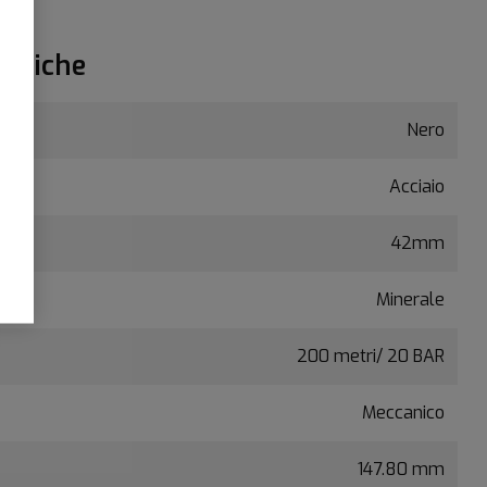
ecniche
Nero
Acciaio
42mm
Minerale
200 metri/ 20 BAR
Meccanico
147.80 mm