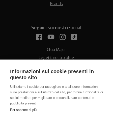
Brands
Seguici sui nostri social
Club Majer
Leggi il nostro blog
Informazioni sui cookie presenti in
questo sito
Utilizziamo i cookie per raccogliere e analizzare informazioni
sulle prestazioni e sull'utilizzo del sito, per fornire funzionalità di
Assistenza
social media e per migliorare e personalizzare contenuti e
pubblicità presenti.
011.812.28.78
Per saperne di più