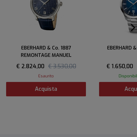
EBERHARD & Co. 1887
EBERHARD &
REMONTAGE MANUEL
€ 2.824,00
€ 3.530,00
€ 1.650,00
Esaurito
Disponibi
Acquista
Acqu