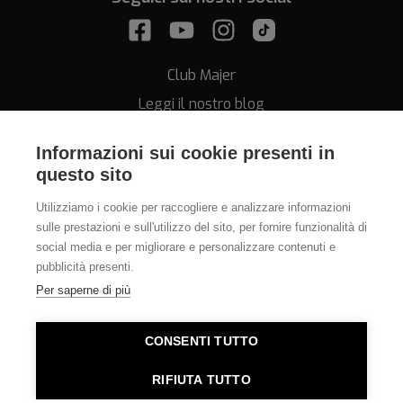
Club Majer
Leggi il nostro blog
Informazioni sui cookie presenti in
questo sito
Utilizziamo i cookie per raccogliere e analizzare informazioni
sulle prestazioni e sull'utilizzo del sito, per fornire funzionalità di
Assistenza
social media e per migliorare e personalizzare contenuti e
pubblicità presenti.
011.812.28.78
Per saperne di più
info@orologeriamajer.it
CONSENTI TUTTO
RIFIUTA TUTTO
Orologeria Majer di Alessi Speranza & C. s.n.c. - P.IVA