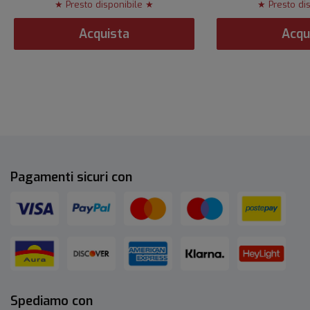
★ Presto disponibile ★
★ Presto di
Acquista
Acqu
Pagamenti sicuri con
Spediamo con