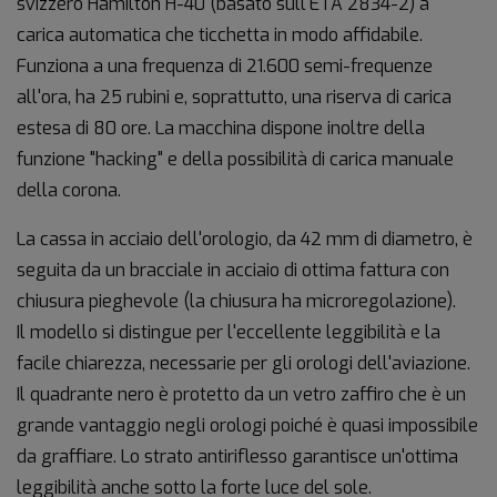
svizzero Hamilton H-40 (basato sull'ETA 2834-2) a
carica automatica che ticchetta in modo affidabile.
Funziona a una frequenza di 21.600 semi-frequenze
all'ora, ha 25 rubini e, soprattutto, una riserva di carica
estesa di 80 ore. La macchina dispone inoltre della
funzione "hacking" e della possibilità di carica manuale
della corona.
La cassa in acciaio dell'orologio, da 42 mm di diametro, è
seguita da un bracciale in acciaio di ottima fattura con
chiusura pieghevole (la chiusura ha microregolazione).
Il modello si distingue per l'eccellente leggibilità e la
facile chiarezza, necessarie per gli orologi dell'aviazione.
Il quadrante nero è protetto da un vetro zaffiro che è un
grande vantaggio negli orologi poiché è quasi impossibile
da graffiare. Lo strato antiriflesso garantisce un'ottima
leggibilità anche sotto la forte luce del sole.