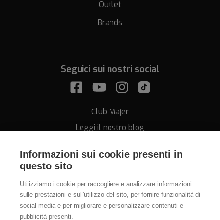
Outlet
Brands
Seguici sui nostri social
Club Majer
Leggi il nostro blog
Informazioni sui cookie presenti in
questo sito
Utilizziamo i cookie per raccogliere e analizzare informazioni
sulle prestazioni e sull'utilizzo del sito, per fornire funzionalità di
Assistenza
social media e per migliorare e personalizzare contenuti e
pubblicità presenti.