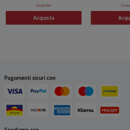
Esaurito
Esau
Acquista
Acqu
Pagamenti sicuri con
Spediamo con