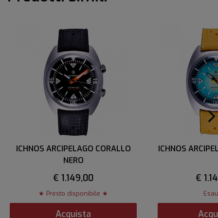
ICHNOS ARCIPELAGO CORALLO
ICHNOS ARCIPE
NERO
€ 1.149,00
€ 1.1
★ Presto disponibile ★
Esau
Acquista
Acqu