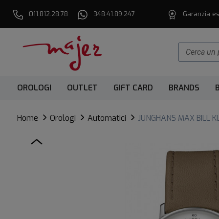
011.812.28.78
348.41.89.247
Garanzia es
OROLOGI
OUTLET
GIFT CARD
BRANDS
Home
Orologi
Automatici
JUNGHANS MAX BILL K