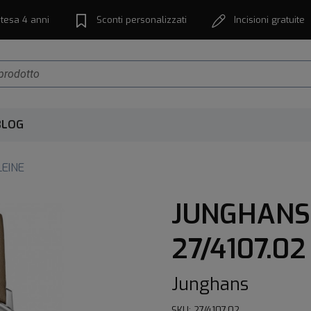
tesa 4 anni
Sconti personalizzati
Incisioni gratuite
BLOG
LEINE
JUNGHANS 
27/4107.02
Junghans
SKU: 27/4107.02