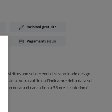
Incisioni gratuite
i
Pagamenti sicuri
ans si ritrovano sei decenni di straordinario design
grazie al vetro zaffiro, all’indicatore della data sul
on durata di carica fino a 38 ore. Il cinturino è