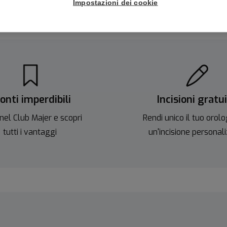
Impostazioni dei cookie
onti imperdibili
Incisioni gratu
nel Club Majer e scopri
Rendi unico il tuo orolo
tutti i vantaggi
un'incisione personal