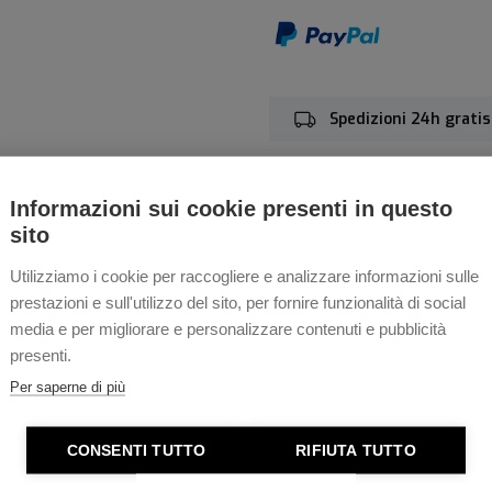
Spedizioni 24h gratis
Garanzia estesa 4 ann
Informazioni sui cookie presenti in questo
sito
Utilizziamo i cookie per raccogliere e analizzare informazioni sulle
prestazioni e sull'utilizzo del sito, per fornire funzionalità di social
di oggi: Nel nuovo max bill Kleine Automatic 27/4107.02 di Jungh
media e per migliorare e personalizzare contenuti e pubblicità
, riproduce esattamente le dimensioni dell’originale del 1961. E 
presenti.
i dotazioni molto generose. Il movimento è automatico J800.1 c
Per saperne di più
CONSENTI TUTTO
RIFIUTA TUTTO
ellezza e praticità.