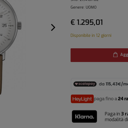
Genere: UOMO
€ 1.295,01
Disponibile in 12 giorni
Agg
paga fino a
24 r
Paga in
3 r
modalità d