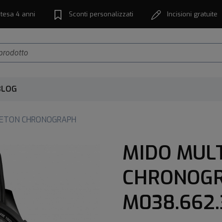
tesa 4 anni
Sconti personalizzati
Incisioni gratuite
BLOG
LETON CHRONOGRAPH
MIDO MUL
CHRONOG
M038.662.