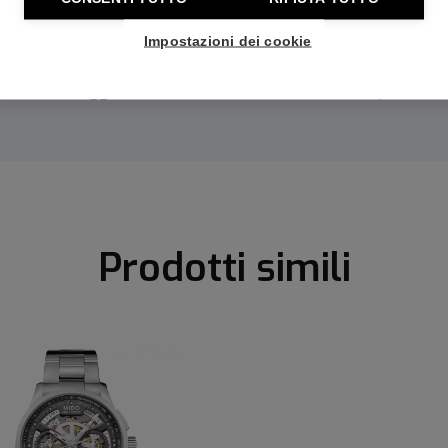
onti imperdibili
Incisioni gratu
Impostazioni dei cookie
nel Club Majer e scopri
Rendi unico il tuo orolo
tutti i vantaggi
un'incisione personal
Prodotti simili