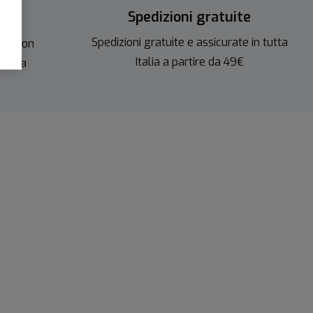
Spedizioni gratuite
ite
Spedizioni gratuite e assicurate in tutta
gio con
Italia a partire da 49€
izzata