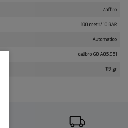
Zaffiro
100 metri/ 10 BAR
Automatico
calibro 60 A05.951
119 gr