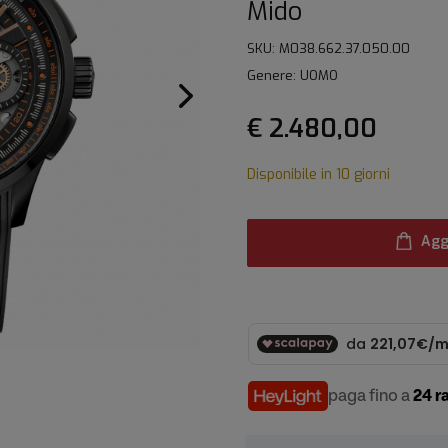
Mido
SKU: M038.662.37.050.00
Genere: UOMO
€ 2.480,00
Disponibile in 10 giorni
Agg
paga fino a
24 r