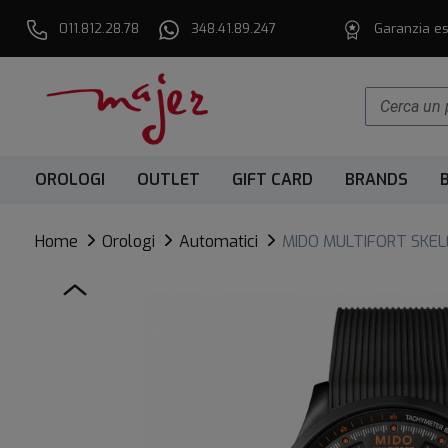
011.812.28.78
348.41.89.247
Garanzia es
OROLOGI
OUTLET
GIFT CARD
BRANDS
Home
Orologi
Automatici
MIDO MULTIFORT SKE