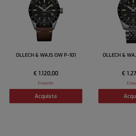
OLLECH & WAJS OW P-101
OLLECH & WAJ
€ 1.120,00
€ 1.2
Esaurito
Esau
Acquista
Acqu