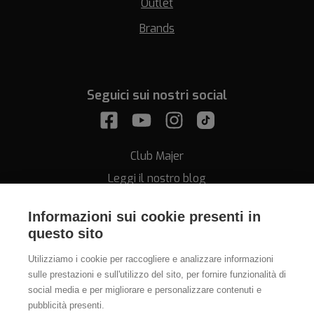
Outlet
Brands
Seguici sui nostri social
Club Majer
Leggi il nostro blog
Informazioni sui cookie presenti in
questo sito
Utilizziamo i cookie per raccogliere e analizzare informazioni
sulle prestazioni e sull'utilizzo del sito, per fornire funzionalità di
Assistenza
social media e per migliorare e personalizzare contenuti e
pubblicità presenti.