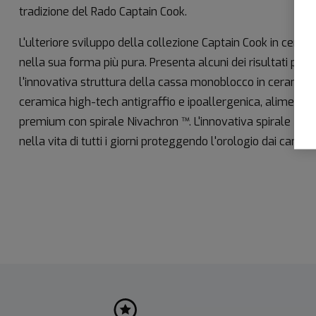
tradizione del Rado Captain Cook.
L'ulteriore sviluppo della collezione Captain Cook in ceram
nella sua forma più pura. Presenta alcuni dei risultati più 
l'innovativa struttura della cassa monoblocco in ceramica 
ceramica high-tech antigraffio e ipoallergenica, alimentat
premium con spirale Nivachron ™. L'innovativa spirale Niv
nella vita di tutti i giorni proteggendo l'orologio dai campi