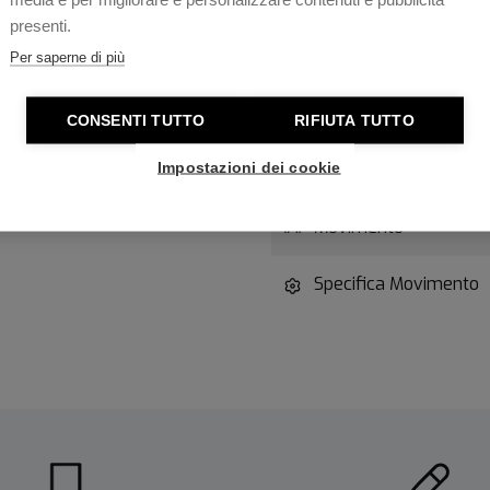
presenti.
Spessore Cassa
Per saperne di più
ica high-tech è il DNA di Rado
stellari del marchio come
Vetro
CONSENTI TUTTO
RIFIUTA TUTTO
high-tech di Rado, la
a dal calibro R734 di Rado
Impostazioni dei cookie
Resistenza all'acqua
achron ™ offre un vantaggio
 magnetici.
Movimento
Specifica Movimento