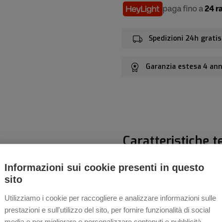
paga fino a
24 r
Spedizioni 24h gratis
Garanzia estesa 4 ann
Caratteristiche t
n la cassa da 43
Informazioni sui cookie presenti in questo
ciale in ceramica high-tech.
Colore quadrante
sito
elto per svelare un
Materiale Cassa
Utilizziamo i cookie per raccogliere e analizzare informazioni sulle
Il Captain Cook High-Tech
prestazioni e sull'utilizzo del sito, per fornire funzionalità di social
eme alla storia e alla
Diametro Cassa
media e per migliorare e personalizzare contenuti e pubblicità