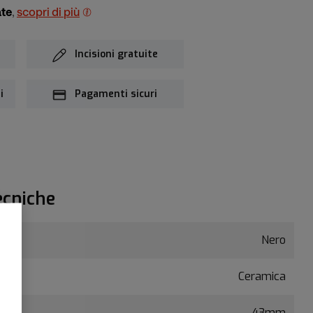
ate
,
scopri di più
Incisioni gratuite
i
Pagamenti sicuri
ecniche
Nero
Ceramica
43mm