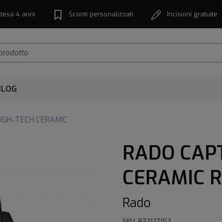
tesa 4 anni
Sconti personalizzati
Incisioni gratuite
BLOG
IGH-TECH CERAMIC
RADO CAPT
CERAMIC R
Rado
SKU: R32127152