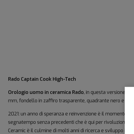
Rado Captain Cook High-Tech
Orologio uomo in ceramica Rado
, in questa versione co
mm, fondello in zaffiro trasparente, quadrante nero e brac
2021: un anno di speranza e reinvenzione è il momento sc
segnatempo senza precedenti che è qui per rivoluzionare. 
Ceramic è il culmine di molti anni di ricerca e sviluppo insi