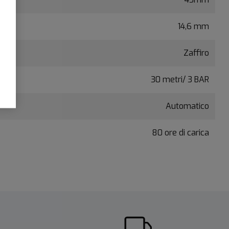
14,6 mm
Zaffiro
30 metri/ 3 BAR
Automatico
80 ore di carica