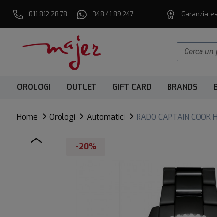
011.812.28.78
348.41.89.247
Garanzia es
OROLOGI
OUTLET
GIFT CARD
BRANDS
Home
Orologi
Automatici
RADO CAPTAIN COOK H
-20%