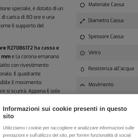
Materiale Cassa
zione speciale, è dotato di un
di carica di 80 ore e una
Diametro Cassa
come il supporto del
Spessore Cassa
are
R27086172 ha cassa e
Vetro
8 mm
e la corona emanano
piatto con rivestimento
Resistenza all'acqua
onale. Il quadrante
sibile il movimento:
Movimento
e si scurirà. Appena il sole
ma in grigio per poi
Specifica Movimento
Informazioni sui cookie presenti in questo
sito
te in Super-LumiNova bianca,
Utilizziamo i cookie per raccogliere e analizzare informazioni sulle
o un tocco di eleganza
prestazioni e sull'utilizzo del sito, per fornire funzionalità di social