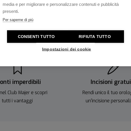
media e per migliorare e personalizzare contenuti e pubblicità
eta questo segnatempo
presenti.
Per saperne di più
CONSENTI TUTTO
RIFIUTA TUTTO
Impostazioni dei cookie
onti imperdibili
Incisioni gratu
nel Club Majer e scopri
Rendi unico il tuo orolo
tutti i vantaggi
un'incisione personal