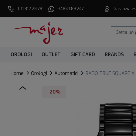
011.812.28.78
348.41.89.247
Garanzia es
OROLOGI
OUTLET
GIFT CARD
BRANDS
Home
Orologi
Automatici
RADO TRUE SQUARE X 
-20%