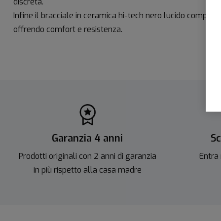
discreta.
Infine il bracciale in ceramica hi-tech nero lucido compl
offrendo comfort e resistenza.
Garanzia 4 anni
Sc
Prodotti originali con 2 anni di garanzia
Entra 
in più rispetto alla casa madre