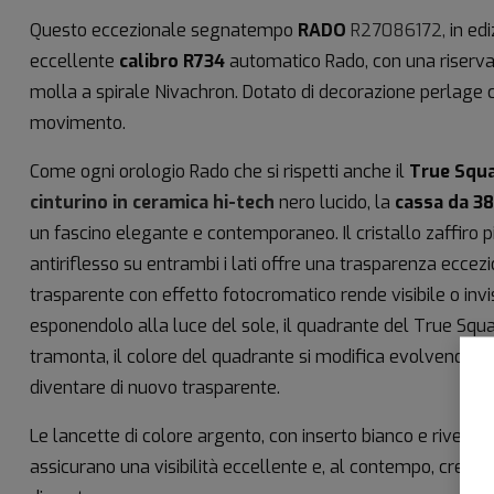
Questo eccezionale segnatempo
RADO
R27086172,
in edi
eccellente
calibro R734
automatico Rado, con una riserva 
molla a spirale Nivachron. Dotato di decorazione perlage 
movimento.
Come ogni orologio Rado che si rispetti anche il
True Squ
cinturino in ceramica hi-tech
nero lucido, la
cassa da 3
un fascino elegante e contemporaneo. Il cristallo zaffiro 
antiriflesso su entrambi i lati offre una trasparenza eccezi
trasparente con effetto fotocromatico rende visibile o invi
esponendolo alla luce del sole, il quadrante del True Squar
tramonta, il colore del quadrante si modifica evolvendo pri
diventare di nuovo trasparente.
Le lancette di colore argento, con inserto bianco e rivesti
assicurano una visibilità eccellente e, al contempo, crean