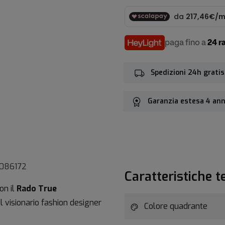
paga fino a
24 r
Spedizioni 24h gratis
Garanzia estesa 4 ann
086172
Caratteristiche t
on il
Rado True
 il visionario fashion designer
Colore quadrante