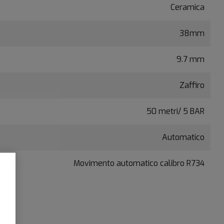
Ceramica
38mm
9.7 mm
Zaffiro
50 metri/ 5 BAR
Automatico
Movimento automatico calibro R734