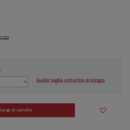
0,00
o
Guida taglia cinturino orologio
iungi al carrello