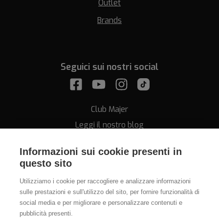
Outlet
Brands
Seguici sui nostri social
Club Majer
Leggi il nostro blog
Informazioni sui cookie presenti in
questo sito
Utilizziamo i cookie per raccogliere e analizzare informazioni
sulle prestazioni e sull'utilizzo del sito, per fornire funzionalità di
Assistenza
social media e per migliorare e personalizzare contenuti e
pubblicità presenti.