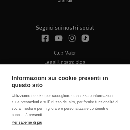
Brands
Seguici sui nostri social
Club Majer
Leggi il nostro blog
Informazioni sui cookie presenti in
questo sito
Utilizziamo i cookie per raccogliere e analizzare informazioni
sulle prestazioni e sull'utilizzo del sito, per fornire funzionalità di
Assistenza
social media e per migliorare e personalizzare contenuti e
pubblicità presenti.
011.812.28.78
Per saperne di più