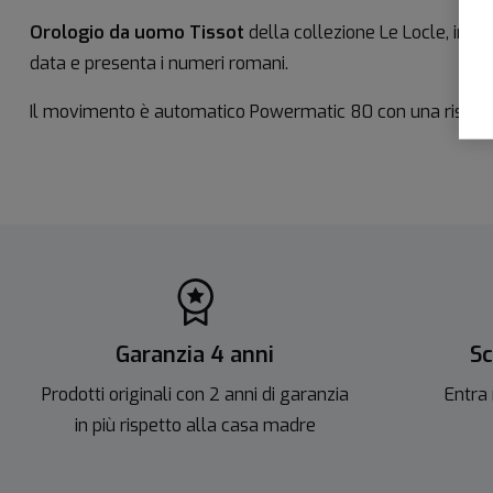
Orologio da uomo Tissot
della collezione Le Locle, in qu
data e presenta i numeri romani.
Il movimento è automatico Powermatic 80 con una riserva di c
Garanzia 4 anni
Sc
Prodotti originali con 2 anni di garanzia
Entra 
in più rispetto alla casa madre