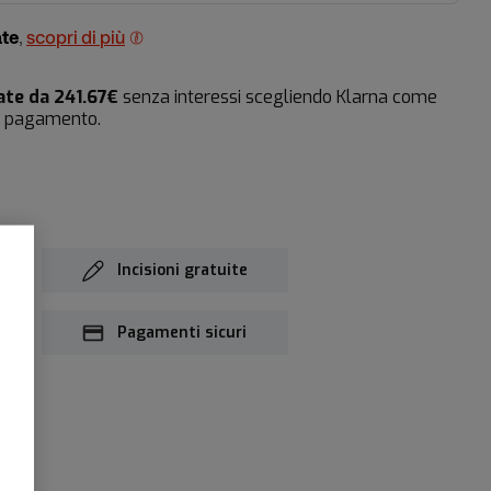
ate
,
scopri di più
ate da 241.67€
senza interessi scegliendo Klarna come
i pagamento.
Incisioni gratuite
i
Pagamenti sicuri