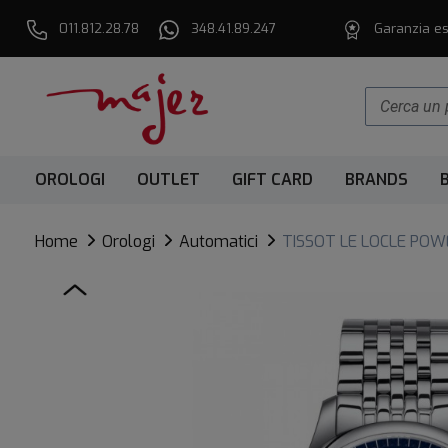
011.812.28.78
348.41.89.247
Garanzia es
OROLOGI
OUTLET
GIFT CARD
BRANDS
Home
Orologi
Automatici
TISSOT LE LOCLE POW