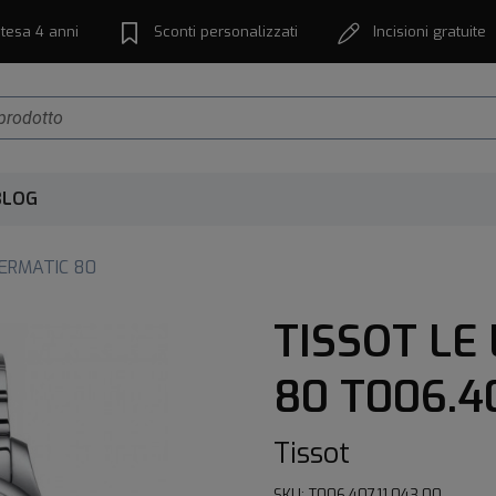
tesa 4 anni
Sconti personalizzati
Incisioni gratuite
BLOG
ERMATIC 80
TISSOT LE
80 T006.40
Tissot
SKU: T006.407.11.043.00