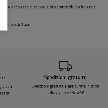
cciale anch'esso in acciaio. Il quadrante blu ha funzione
'acqua è di 3 bar.
Spedizioni gratuite
ite
Spedizioni gratuite e assicurate in tutta
gio con
Italia a partire da 49€
izzata