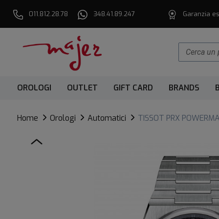
011.812.28.78
348.41.89.247
Garanzia es
OROLOGI
OUTLET
GIFT CARD
BRANDS
Home
Orologi
Automatici
TISSOT PRX POWERMA