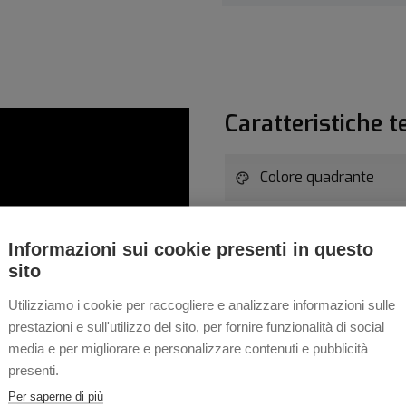
Caratteristiche t
Colore quadrante
Materiale Cassa
Informazioni sui cookie presenti in questo
sito
Diametro Cassa
Utilizziamo i cookie per raccogliere e analizzare informazioni sulle
Spessore Cassa
prestazioni e sull'utilizzo del sito, per fornire funzionalità di social
media e per migliorare e personalizzare contenuti e pubblicità
Vetro
presenti.
Per saperne di più