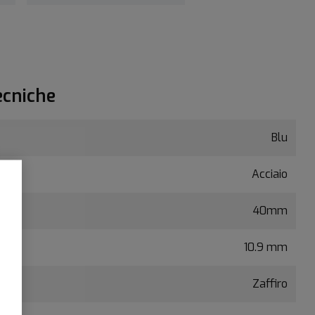
ecniche
Blu
Acciaio
40mm
10.9 mm
Zaffiro