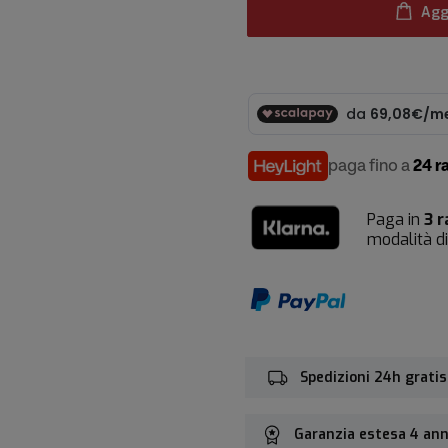
Agg
paga fino a
24 r
Paga in
3 r
modalità d
Spedizioni 24h gratis
Garanzia estesa 4 ann