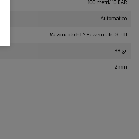
100 metri/ 10 BAR
Automatico
Movimento ETA Powermatic 80.111
138 gr
12mm