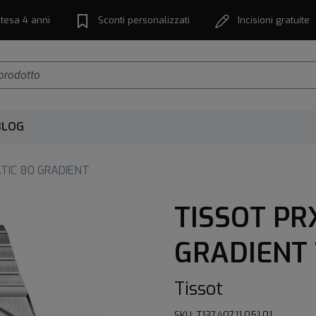
tesa 4 anni
Sconti personalizzati
Incisioni gratuite
BLOG
TIC 80 GRADIENT
TISSOT PR
GRADIENT T
Tissot
SKU: T137.407.11.051.01