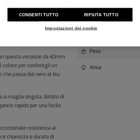
Resistenza all'acqua
CONSENTI TUTTO
RIFIUTA TUTTO
Movimento
Impostazioni dei cookie
Specifica Movimento
Peso
 con questa versione da 40mm
 colore per conferirgli un
Ansa
 che passa dal nero al blu
to a maglia singola, dotato di
gancio rapido per una facile
 eccezionale resistenza ai
ce chiarezza e durata di