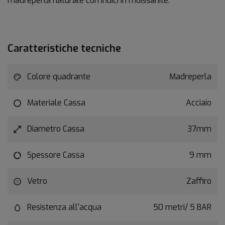
madreperla naturale con indici in moissanite.
Caratteristiche tecniche
Colore quadrante
Madreperla
Materiale Cassa
Acciaio
Diametro Cassa
37mm
Spessore Cassa
9 mm
Vetro
Zaffiro
Resistenza all'acqua
50 metri/ 5 BAR