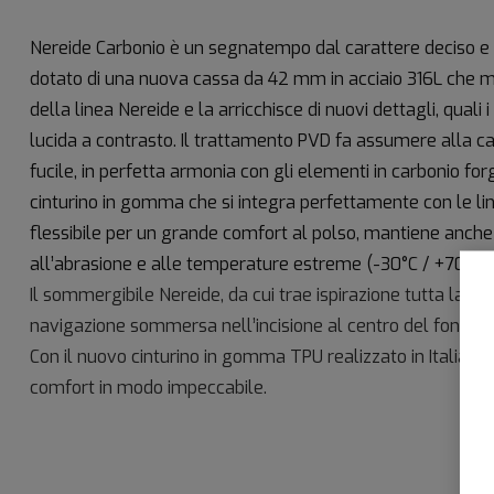
Nereide Carbonio è un segnatempo dal carattere deciso e 
dotato di una nuova cassa da 42 mm in acciaio 316L che ma
della linea Nereide e la arricchisce di nuovi dettagli, quali 
lucida a contrasto. Il trattamento PVD fa assumere alla c
fucile, in perfetta armonia con gli elementi in carbonio fo
cinturino in gomma che si integra perfettamente con le lin
flessibile per un grande comfort al polso, mantiene anche
all’abrasione e alle temperature estreme (-30°C / +70°C).
Il sommergibile Nereide, da cui trae ispirazione tutta la col
navigazione sommersa nell’incisione al centro del fondell
Con il nuovo cinturino in gomma TPU realizzato in Italia, qu
comfort in modo impeccabile.