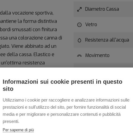
Diametro Cassa
dalla vocazione sportiva,
ntiene la forma distintiva
Vetro
i bordi smussati con finitura
assa una colorazione canna di
Resistenza all'acqua
rgiato. Viene abbinato ad un
ee della cassa. Elastico e
Movimento
 un'ottima resistenza
Specifica Movimento
lezione, è raffigurato in
Informazioni sui cookie presenti in questo
Lug to Lug
o.
sito
esto orologio unisce stile e
Utilizziamo i cookie per raccogliere e analizzare informazioni sulle
prestazioni e sull'utilizzo del sito, per fornire funzionalità di social
media e per migliorare e personalizzare contenuti e pubblicità
presenti.
Per saperne di più