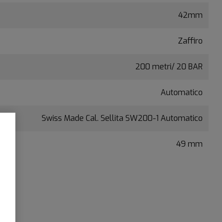
42mm
Zaffiro
200 metri/ 20 BAR
Automatico
Swiss Made Cal. Sellita SW200-1 Automatico
49 mm