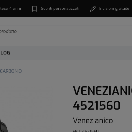
tesa 4 anni
Sconti personalizzati
Incisioni gratuite
BLOG
 CARBONIO
VENEZIANI
4521560
Venezianico
SKU: 4521560