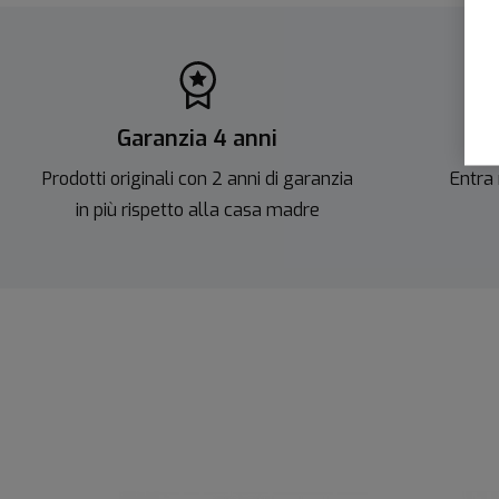
Garanzia 4 anni
Sc
Prodotti originali con 2 anni di garanzia
Entra 
in più rispetto alla casa madre