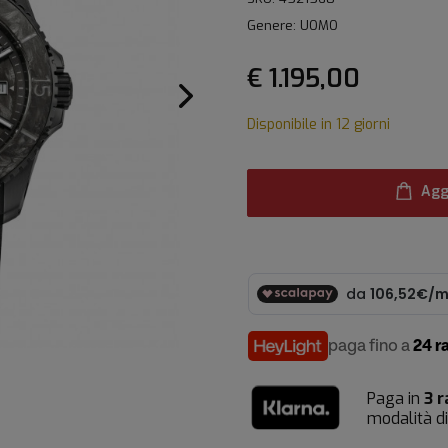
Genere: UOMO
€ 1.195,00
Disponibile in 12 giorni
Agg
paga fino a
24 r
Paga in
3 r
modalità d