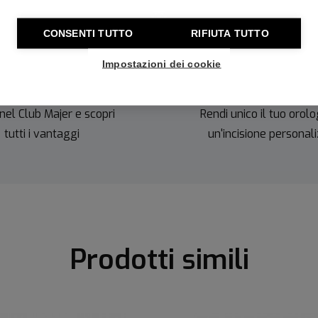
CONSENTI TUTTO
RIFIUTA TUTTO
Impostazioni dei cookie
onti imperdibili
Incisioni gratu
nel Club Majer e scopri
Rendi unico il tuo orolo
tutti i vantaggi
un'incisione personal
Prodotti simili