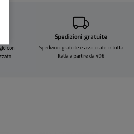
Spedizioni gratuite
ite
Spedizioni gratuite e assicurate in tutta
gio con
Italia a partire da 49€
izzata