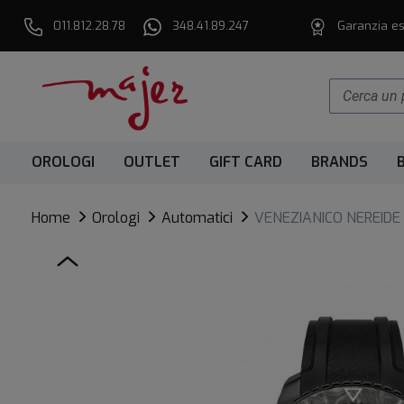
011.812.28.78
348.41.89.247
Garanzia es
OROLOGI
OUTLET
GIFT CARD
BRANDS
Home
Orologi
Automatici
VENEZIANICO NEREIDE