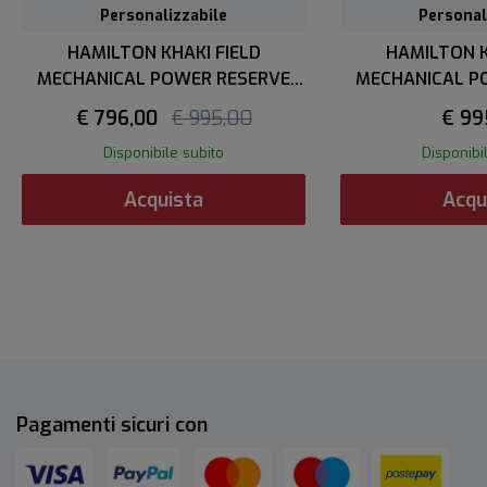
Personalizzabile
Personalizzabile
Personal
HAMILTON KHAKI FIELD
HAMILTON K
MECHANICAL POWER RESERVE
MECHANICAL P
40mm
40
€ 796,00
€ 995,00
€ 99
Disponibile subito
Disponibi
Acquista
Acqu
Pagamenti sicuri con