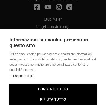
Club Majer
Leggi il nostro blog
Informazioni sui cookie presenti in
questo sito
Utilizziamo i cookie per raccogliere e analizzare informazioni
sulle prestazioni e sull'utilizzo del sito, per fornire funzionalità di
Assistenza
social media e per migliorare e personalizzare contenuti e
pubblicità presenti.
011.812.28.78
Per saperne di più
info@orologeriamajer.it
CONSENTI TUTTO
Orologeria Majer di Alessi Speranza & C. s.n.c. - P.IVA
RIFIUTA TUTTO