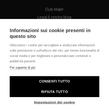
Club Majer
Leggi il nostro blog
Informazioni sui cookie presenti in
questo sito
Utilizziamo i cookie per raccogliere e analizzare informazioni
sulle prestazioni e sull'utilizzo del sito, per fornire funzionalità di
Assistenza
social media e per migliorare e personalizzare contenuti e
pubblicità presenti.
011.812.28.78
Per saperne di più
info@orologeriamajer.it
CONSENTI TUTTO
Orologeria Majer di Alessi Speranza & C. s.n.c. - P.IVA
RIFIUTA TUTTO
06380010014 - REA TO-781562 - E-commerce Torino
Impostazioni dei cookie
sviluppato da
Mantanera.it