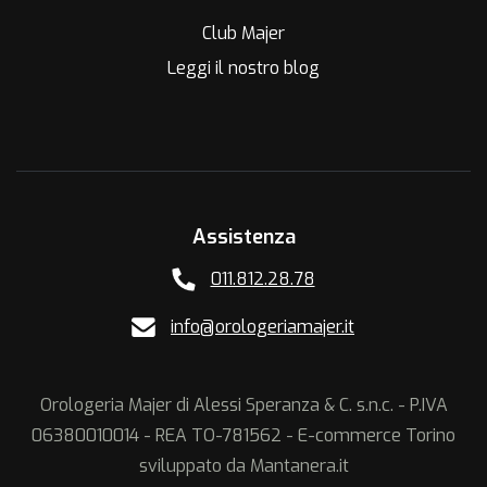
Club Majer
Leggi il nostro blog
Assistenza
011.812.28.78
info@orologeriamajer.it
Orologeria Majer di Alessi Speranza & C. s.n.c. - P.IVA
06380010014 - REA TO-781562 - E-commerce Torino
sviluppato da
Mantanera.it